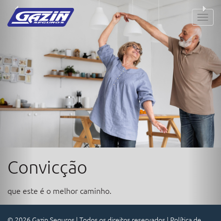
Previous
Ne
Convicção
que este é o melhor caminho.
© 2026 Gazin Seguros | Todos os direitos reservados |
Política de