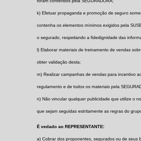
foram conferidos pela
SEGURADORA;
k)
Efetuar propaganda e promoção de seguro some
contenha os elementos mínimos exigidos pela SUSEP
o segurado, respeitando a fidedignidade das inform
l)
Elaborar materiais de treinamento de vendas so
obter validação desta;
m)
Realizar campanhas de vendas para incentivo a
regulamento e de todos os materiais pela
SEGURA
n)
Não vincular qualquer publicidade que utilize o
que sejam seguidas estritamente as regras do gru
É vedado ao REPRESENTANTE:
a)
Cobrar dos proponentes, segurados ou de seus be