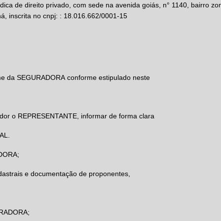
ídica de direito privado, com sede na avenida goiás, n° 1140, bairro 
, inscrita no cnpj: : 18.016.662/0001-15
me da
SEGURADORA
conforme estipulado neste
idor o
REPRESENTANTE,
informar de forma clara
AL.
DORA
;
dastrais e documentação de proponentes,
RADORA
;