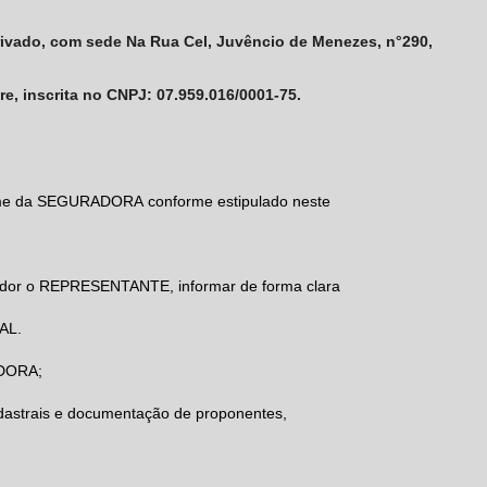
privado, com sede Na Rua Cel, Juvêncio de Menezes, n°290,
e, inscrita no CNPJ: 07.959.016/0001-75.
me da
SEGURADORA
conforme estipulado neste
idor o
REPRESENTANTE,
informar de forma clara
AL.
DORA
;
dastrais e documentação de proponentes,