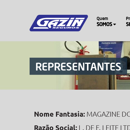
Quem
P
SOMOS
S
REPRESENTANTES
Nome Fantasia:
MAGAZINE D
Razão Social:
L. DE F. LEITE LT